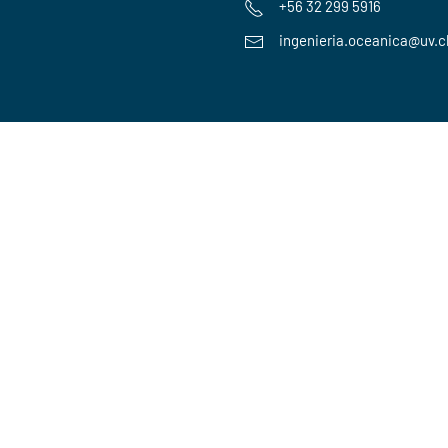
+56 32 299 5916
ingenieria.oceanica@uv.c