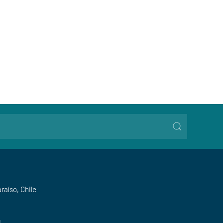
araíso, Chile
l