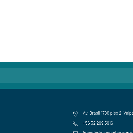
Av. Brasil 1786 piso 2, Valp
+56 32 299 5916
ingenieria.oceanica@uv.c