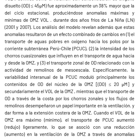
disuelto (OD) ≤ 45μM) fue aproximadamente un 38% mayor que la
del ciclo estacional, produciéndose anomalías máximas y
mínimas de OMZ VOL . durante dos años fríos de La Niña (LN)
(2001 y 2007). Los análisis del modelo revelan además que estas
anomalías resultaron de un efecto combinado de cambios en (1) el
transporte de aguas pobres en oxígeno hacia los polos por la
corriente subterránea Perú-Chile (PCUC), (2) la intensidad de los
chorros cuasizonales que influyen en el transporte de agua hacia
y desde la OMZ, y (3) el transporte zonal de OD relacionado con la
actividad de remolinos de mesoescala. Específicamente, la
variabilidad interanual de la PCUC moduló principalmente los
contenidos de OD del núcleo de la OMZ [(DO) ≤ 20 μM] y
secundariamente el VOL de la OMZ , mientras que el transporte de
OD a través de la costa por los chorros zonales y los flujos de
remolinos desempeñaron un papel importante en la ventilación. y
dar forma a la extensión costera de la OMZ. Cuando el VOL de la
OMZ era máximo (mínimo), el transporte de PCUC aumentó
(redujo) ligeramente, lo que se asoció con una reducción
(aumento) en la ventilación de la OMZ a través de anomalías