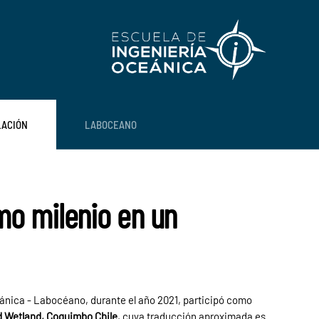
LACIÓN
LABOCEANO
imo milenio en un
ánica - Labocéano, durante el año 2021, participó como
d Wetland, Coquimbo Chile
, cuya traducción aproximada es