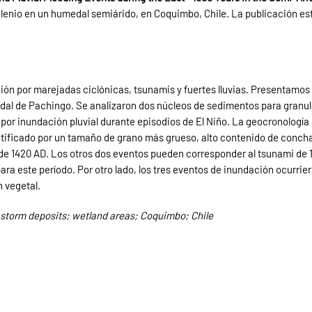
lenio en un humedal semiárido, en Coquimbo, Chile. La publicación está
ón por marejadas ciclónicas, tsunamis y fuertes lluvias. Presentamos 
dal de Pachingo. Se analizaron dos núcleos de sedimentos para granulo
 por inundación pluvial durante episodios de El Niño. La geocronolog
ntificado por un tamaño de grano más grueso, alto contenido de concha
de 1420 AD. Los otros dos eventos pueden corresponder al tsunami de 1
ra este período. Por otro lado, los tres eventos de inundación ocurriero
 vegetal.
 storm deposits; wetland areas; Coquimbo; Chile