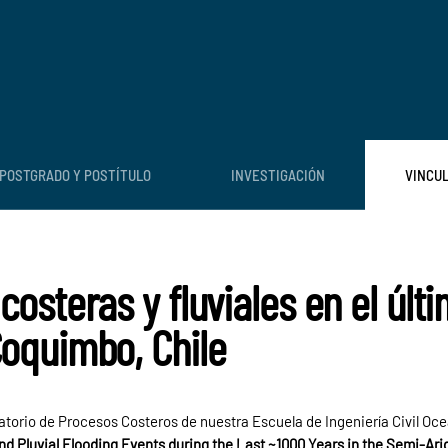
POSTGRADO Y POSTÍTULO
INVESTIGACIÓN
VINCU
osteras y fluviales en el últ
oquimbo, Chile
orio de Procesos Costeros de nuestra Escuela de Ingeniería Civil Oce
 Pluvial Flooding Events during the Last ~1000 Years in the Semi-Ari